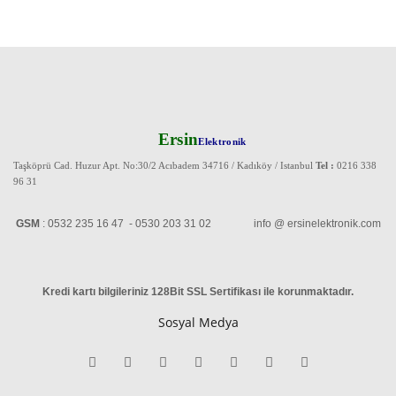
Ersin
Elektronik
Taşköprü Cad. Huzur Apt. No:30/2 Acıbadem 34716 / Kadıköy / Istanbul
Tel :
0216 338
96 31
GSM
: 0532 235 16 47 - 0530 203 31 02 info @ ersinelektronik.com
Kredi kartı bilgileriniz 128Bit SSL Sertifikası ile korunmaktadır
.
Sosyal Medya