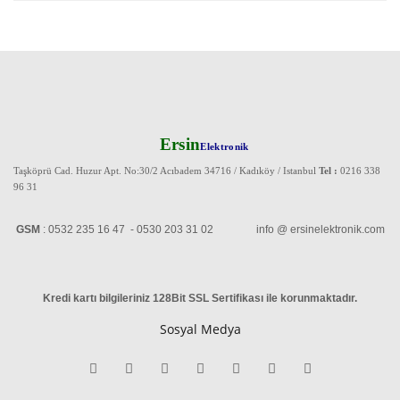
Ersin
Elektronik
Taşköprü Cad. Huzur Apt. No:30/2 Acıbadem 34716 / Kadıköy / Istanbul
Tel :
0216 338
96 31
GSM
: 0532 235 16 47 - 0530 203 31 02 info @ ersinelektronik.com
Kredi kartı bilgileriniz 128Bit SSL Sertifikası ile korunmaktadır
.
Sosyal Medya