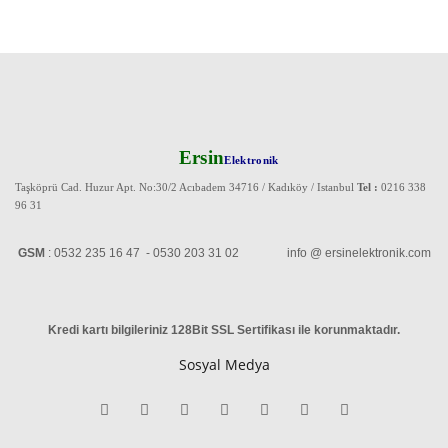
Ersin
Elektronik
Taşköprü Cad. Huzur Apt. No:30/2 Acıbadem 34716 / Kadıköy / Istanbul
Tel :
0216 338
96 31
GSM
: 0532 235 16 47 - 0530 203 31 02 info @ ersinelektronik.com
Kredi kartı bilgileriniz 128Bit SSL Sertifikası ile korunmaktadır
.
Sosyal Medya