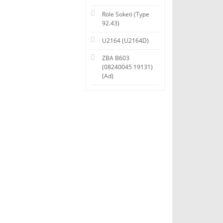
Röle Soketi (Type
92.43)
U2164 (U2164D)
ZBA B603
(08240045 19131)
(Ad)