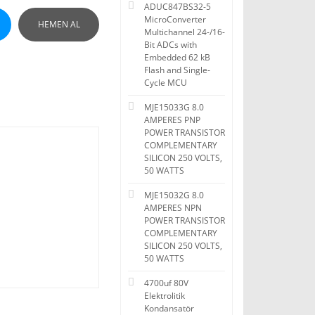
ADUC847BS32-5
MicroConverter
HEMEN AL
Multichannel 24-/16-
Bit ADCs with
Embedded 62 kB
Flash and Single-
Cycle MCU
MJE15033G 8.0
AMPERES PNP
POWER TRANSISTOR
COMPLEMENTARY
SILICON 250 VOLTS,
50 WATTS
MJE15032G 8.0
AMPERES NPN
POWER TRANSISTOR
COMPLEMENTARY
SILICON 250 VOLTS,
50 WATTS
4700uf 80V
Elektrolitik
Kondansatör