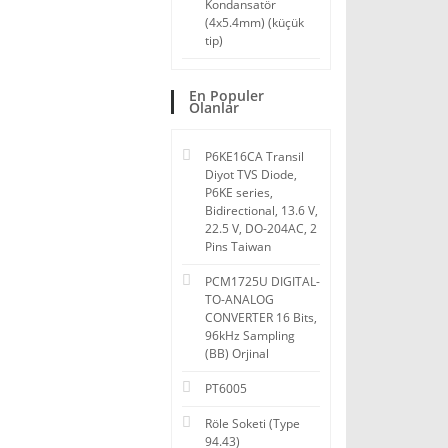
Kondansatör
(4x5.4mm) (küçük
tip)
En Populer
Olanlar
P6KE16CA Transil
Diyot TVS Diode,
P6KE series,
Bidirectional, 13.6 V,
22.5 V, DO-204AC, 2
Pins Taiwan
PCM1725U DIGITAL-
TO-ANALOG
CONVERTER 16 Bits,
96kHz Sampling
(BB) Orjinal
PT6005
Röle Soketi (Type
94.43)