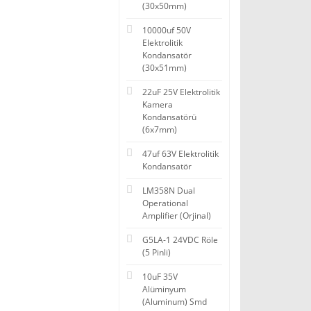
(30x50mm)
10000uf 50V
Elektrolitik
Kondansatör
(30x51mm)
22uF 25V Elektrolitik
Kamera
Kondansatörü
(6x7mm)
47uf 63V Elektrolitik
Kondansatör
LM358N Dual
Operational
Amplifier (Orjinal)
G5LA-1 24VDC Röle
(5 Pinli)
10uF 35V
Alüminyum
(Aluminum) Smd