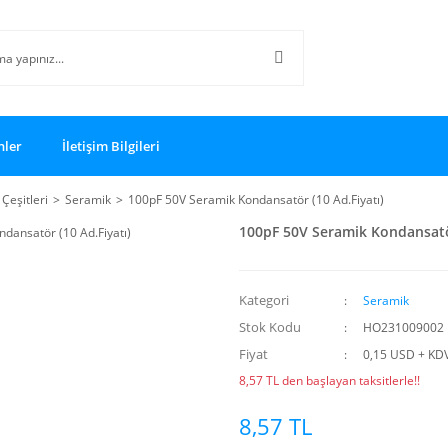
nler
İletişim Bilgileri
Çeşitleri
Seramik
100pF 50V Seramik Kondansatör (10 Ad.Fiyatı)
100pF 50V Seramik Kondansatör
Kategori
Seramik
Stok Kodu
HO231009002
Fiyat
0,15 USD + KD
8,57 TL den başlayan taksitlerle!!
8,57 TL