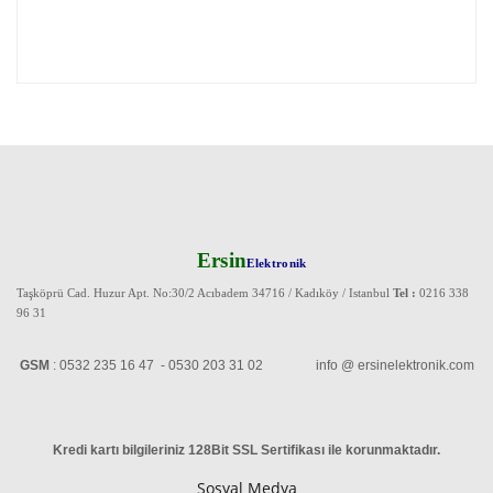
Ersin
Elektronik
Taşköprü Cad. Huzur Apt. No:30/2 Acıbadem 34716 / Kadıköy / Istanbul
Tel :
0216 338
96 31
GSM
: 0532 235 16 47 - 0530 203 31 02 info @ ersinelektronik.com
Kredi kartı bilgileriniz 128Bit SSL Sertifikası ile korunmaktadır
.
Sosyal Medya