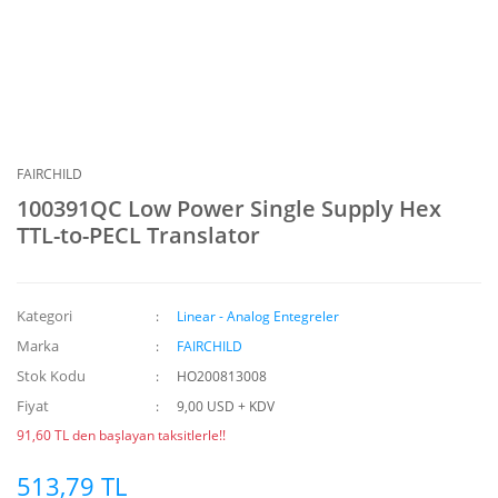
FAIRCHILD
100391QC Low Power Single Supply Hex
TTL-to-PECL Translator
Kategori
Linear - Analog Entegreler
Marka
FAIRCHILD
Stok Kodu
HO200813008
Fiyat
9,00 USD + KDV
91,60 TL den başlayan taksitlerle!!
513,79 TL