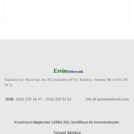
Ersin
Elektronik
Taşköprü Cad. Huzur Apt. No:30/2 Acıbadem 34716 / Kadıköy / Istanbul
Tel :
0216 338
96 31
GSM
: 0532 235 16 47 - 0530 203 31 02 info @ ersinelektronik.com
Kredi kartı bilgileriniz 128Bit SSL Sertifikası ile korunmaktadır
.
Sosyal Medya