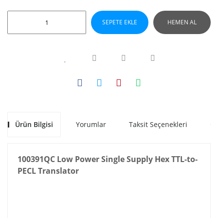
SEPETE EKLE
HEMEN AL
Ürün Bilgisi
Yorumlar
Taksit Seçenekleri
Ön
100391QC Low Power Single Supply Hex TTL-to-
PECL Translator