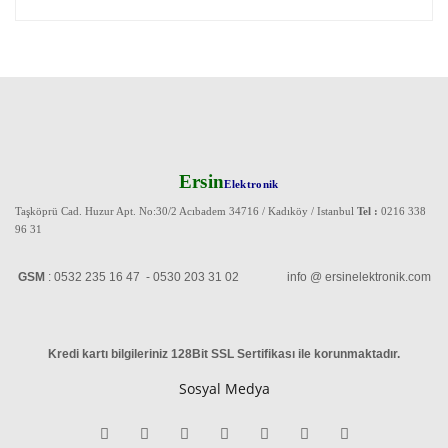
Ersin
Elektronik
Taşköprü Cad. Huzur Apt. No:30/2 Acıbadem 34716 / Kadıköy / Istanbul
Tel :
0216 338
96 31
GSM
: 0532 235 16 47 - 0530 203 31 02 info @ ersinelektronik.com
Kredi kartı bilgileriniz 128Bit SSL Sertifikası ile korunmaktadır
.
Sosyal Medya