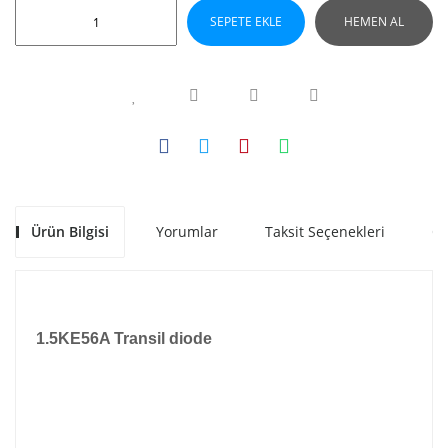
SEPETE EKLE
HEMEN AL
Ürün Bilgisi
Yorumlar
Taksit Seçenekleri
Ön
1.5KE56A Transil diode