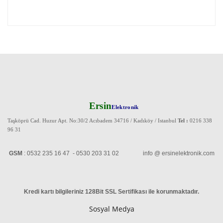
Ersin
Elektronik
Taşköprü Cad. Huzur Apt. No:30/2 Acıbadem 34716 / Kadıköy / Istanbul
Tel :
0216 338
96 31
GSM
: 0532 235 16 47 - 0530 203 31 02 info @ ersinelektronik.com
Kredi kartı bilgileriniz 128Bit SSL Sertifikası ile korunmaktadır
.
Sosyal Medya