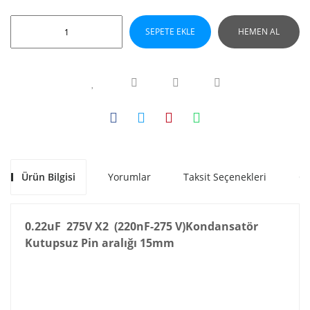
SEPETE EKLE
HEMEN AL
Ürün Bilgisi
Yorumlar
Taksit Seçenekleri
Ön
0.22uF 275V X2 (220nF-275 V)Kondansatör
Kutupsuz Pin aralığı 15mm