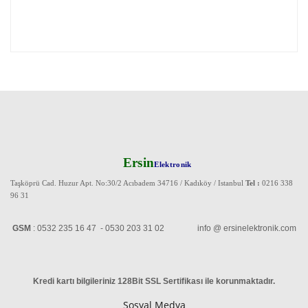
Ersin
Elektronik
Taşköprü Cad. Huzur Apt. No:30/2 Acıbadem 34716 / Kadıköy / Istanbul
Tel :
0216 338
96 31
GSM
: 0532 235 16 47 - 0530 203 31 02 info @ ersinelektronik.com
Kredi kartı bilgileriniz 128Bit SSL Sertifikası ile korunmaktadır
.
Sosyal Medya