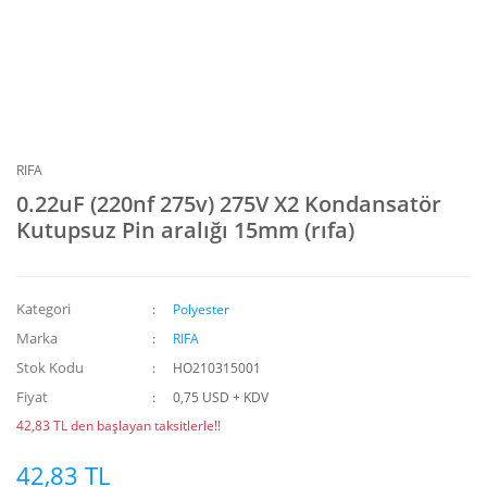
RIFA
0.22uF (220nf 275v) 275V X2 Kondansatör
Kutupsuz Pin aralığı 15mm (rıfa)
Kategori
Polyester
Marka
RIFA
Stok Kodu
HO210315001
Fiyat
0,75 USD + KDV
42,83 TL den başlayan taksitlerle!!
42,83 TL