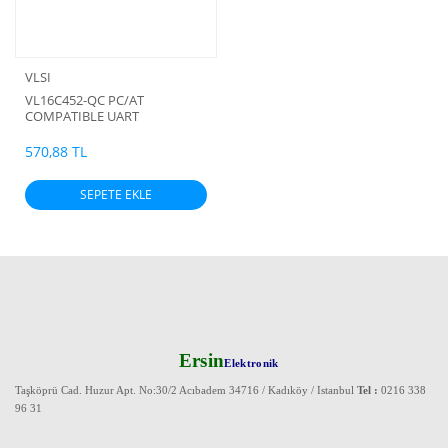
VLSI
VL16C452-QC PC/AT
COMPATIBLE UART
570,88 TL
SEPETE EKLE
Ersin
Elektronik
Taşköprü Cad. Huzur Apt. No:30/2 Acıbadem 34716 / Kadıköy / Istanbul
Tel :
0216 338
96 31