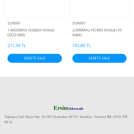
SUNNY
SUNNY
1.8432MHz Osilator Kristal
2.000MHz HC49U Kristal (10
(SCO-060)
Adet)
211,30 TL
102,80 TL
SEPETE EKLE
SEPETE EKLE
Ersin
Elektronik
Taşköprü Cad. Huzur Apt. No:30/2 Acıbadem 34716 / Kadıköy / Istanbul
Tel :
0216 338
96 31