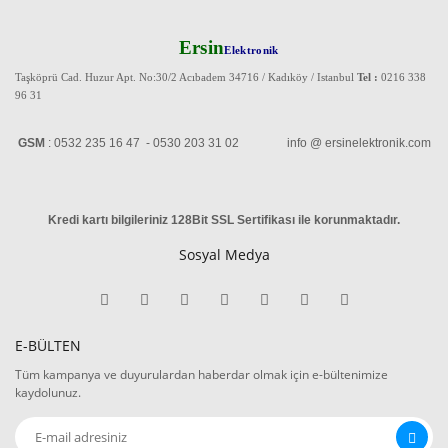
Ersin
Elektronik
Taşköprü Cad. Huzur Apt. No:30/2 Acıbadem 34716 / Kadıköy / Istanbul
Tel :
0216 338
96 31
GSM
: 0532 235 16 47 - 0530 203 31 02 info @ ersinelektronik.com
Kredi kartı bilgileriniz 128Bit SSL Sertifikası ile korunmaktadır
.
Sosyal Medya
E-BÜLTEN
Tüm kampanya ve duyurulardan haberdar olmak için e-bültenimize
kaydolunuz.