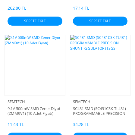
SOIC, 8 Pins, 3.3 V, 1.8 kW,
(ORJİNAL)
262,80 TL
17,14 TL
SEPETE EKLE
SEPETE EKLE
SEMTECH
SEMTECH
9.1V 500mW SMD Zener Diyot
SC431 SMD (SC431CSK-TL431)
(ZMM9V1) (10 Adet Fiyatı)
PROGRAMMABLE PRECISION
SHUNT REGULATOR (T3GS)
11,43 TL
34,28 TL