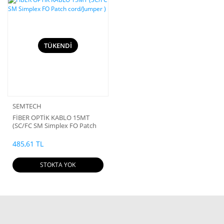
TÜKENDİ
SEMTECH
FİBER OPTİK KABLO 15MT
(SC/FC SM Simplex FO Patch
cord/Jumper )
485,61 TL
STOKTA YOK