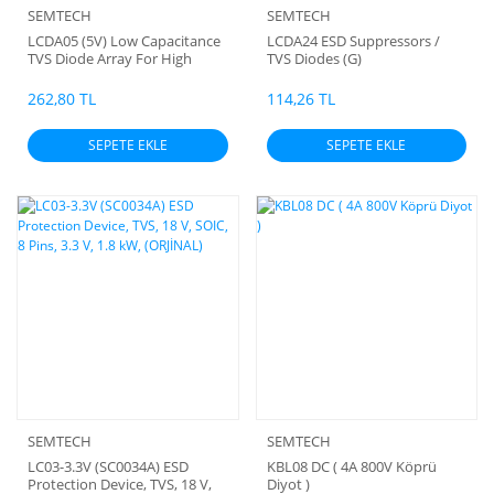
SEMTECH
SEMTECH
LCDA05 (5V) Low Capacitance
LCDA24 ESD Suppressors /
TVS Diode Array For High
TVS Diodes (G)
Speed Data Interface (HB)
262,80 TL
114,26 TL
SEPETE EKLE
SEPETE EKLE
SEMTECH
SEMTECH
LC03-3.3V (SC0034A) ESD
KBL08 DC ( 4A 800V Köprü
Protection Device, TVS, 18 V,
Diyot )