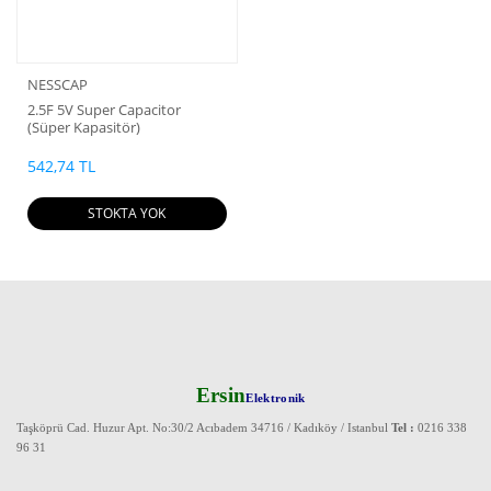
NESSCAP
2.5F 5V Super Capacitor
(Süper Kapasitör)
542,74 TL
STOKTA YOK
Ersin
Elektronik
Taşköprü Cad. Huzur Apt. No:30/2 Acıbadem 34716 / Kadıköy / Istanbul
Tel :
0216 338
96 31