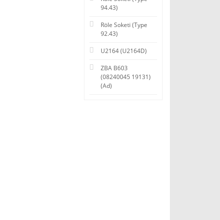
94.43)
Röle Soketi (Type
92.43)
U2164 (U2164D)
ZBA B603
(08240045 19131)
(Ad)