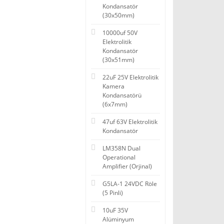
Kondansatör
(30x50mm)
10000uf 50V
Elektrolitik
Kondansatör
(30x51mm)
22uF 25V Elektrolitik
Kamera
Kondansatörü
(6x7mm)
47uf 63V Elektrolitik
Kondansatör
LM358N Dual
Operational
Amplifier (Orjinal)
G5LA-1 24VDC Röle
(5 Pinli)
10uF 35V
Alüminyum