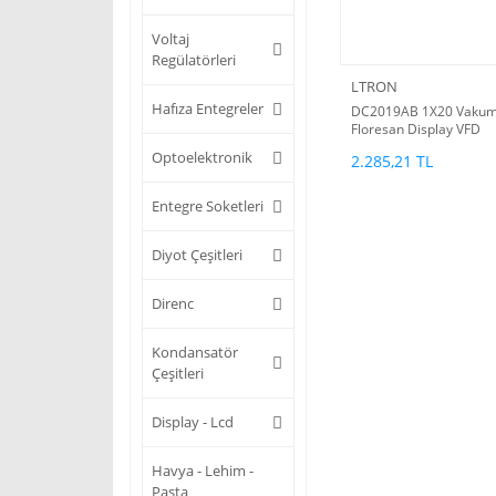
Voltaj
Regülatörleri
LTRON
Hafıza Entegreler
DC2019AB 1X20 Vaku
Floresan Display VFD
Display
Optoelektronik
2.285,21 TL
Entegre Soketleri
Diyot Çeşitleri
Direnc
Kondansatör
Çeşitleri
Display - Lcd
Havya - Lehim -
Pasta