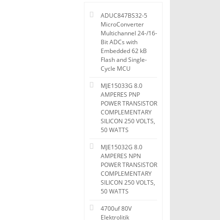
ADUC847BS32-5
MicroConverter
Multichannel 24-/16-
Bit ADCs with
Embedded 62 kB
Flash and Single-
Cycle MCU
MJE15033G 8.0
AMPERES PNP
POWER TRANSISTOR
COMPLEMENTARY
SILICON 250 VOLTS,
50 WATTS
MJE15032G 8.0
AMPERES NPN
POWER TRANSISTOR
COMPLEMENTARY
SILICON 250 VOLTS,
50 WATTS
4700uf 80V
Elektrolitik