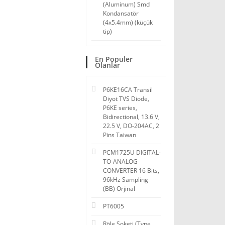
(Aluminum) Smd
Kondansatör
(4x5.4mm) (küçük
tip)
En Populer
Olanlar
P6KE16CA Transil
Diyot TVS Diode,
P6KE series,
Bidirectional, 13.6 V,
22.5 V, DO-204AC, 2
Pins Taiwan
PCM1725U DIGITAL-
TO-ANALOG
CONVERTER 16 Bits,
96kHz Sampling
(BB) Orjinal
PT6005
Röle Soketi (Type