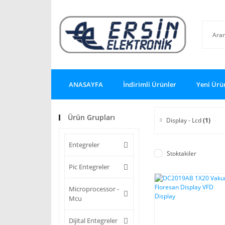
ANASAYFA
İndirimli Ürünler
Yeni Ürü
Ürün Grupları
Display - Lcd
(1)
Entegreler
Stoktakiler
Pic Entegreler
Microprocessor -
Mcu
Dijital Entegreler