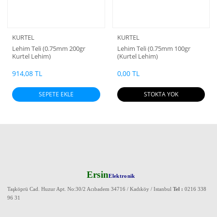
KURTEL
KURTEL
Lehim Teli (0.75mm 200gr
Lehim Teli (0.75mm 100gr
Kurtel Lehim)
(Kurtel Lehim)
914,08 TL
0,00 TL
SEPETE EKLE
STOKTA YOK
Ersin
Elektronik
Taşköprü Cad. Huzur Apt. No:30/2 Acıbadem 34716 / Kadıköy / Istanbul
Tel :
0216 338
96 31