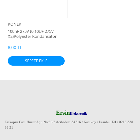
KONEK
100nF 275V (0.10UF 275V
X2)Polyester Kondansatör
(Bacak aralığı:15mm) (MKP M)
8,00 TL
SEPETE EKLE
Ersin
Elektronik
Taşköprü Cad. Huzur Apt. No:30/2 Acıbadem 34716 / Kadıköy / Istanbul
Tel :
0216 338
96 31