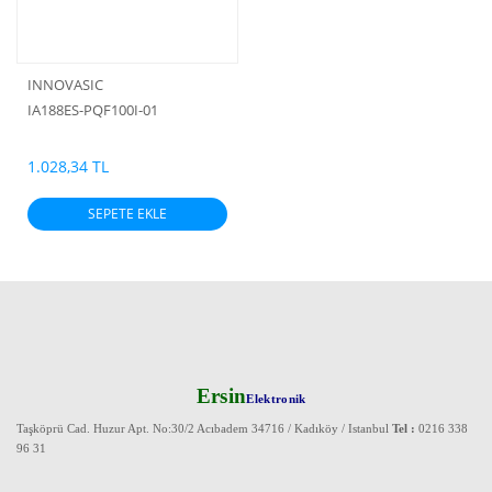
INNOVASIC
IA188ES-PQF100I-01
1.028,34 TL
SEPETE EKLE
Ersin
Elektronik
Taşköprü Cad. Huzur Apt. No:30/2 Acıbadem 34716 / Kadıköy / Istanbul
Tel :
0216 338
96 31