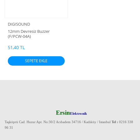
DIGISOUND
12mm Devresiz Buzzer
(F/PCW-04A)
51,40 TL
SEPETE EKLE
Ersin
Elektronik
Taşköprü Cad. Huzur Apt. No:30/2 Acıbadem 34716 / Kadıköy / Istanbul
Tel :
0216 338
96 31