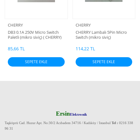
CHERRY
CHERRY
DB3 0.1A 250V Micro Switch
CHERRY Lambalı 5Pin Micro
Paletli (mikro siviç) ( CHERRY)
Switch (mikro siviç)
(İki pinli)
85,66 TL
114,22 TL
SEPETE EKLE
SEPETE EKLE
Ersin
Elektronik
Taşköprü Cad. Huzur Apt. No:30/2 Acıbadem 34716 / Kadıköy / Istanbul
Tel :
0216 338
96 31