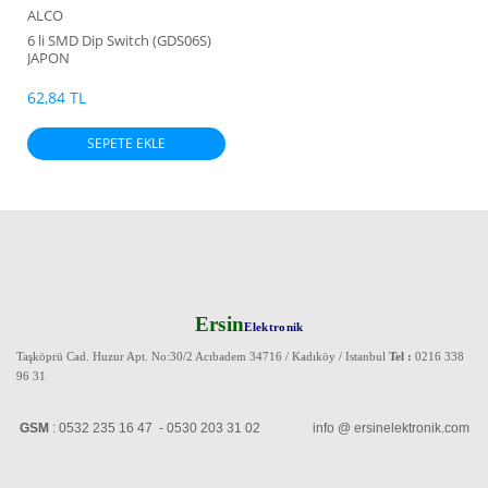
ALCO
6 li SMD Dip Switch (GDS06S)
JAPON
62,84 TL
SEPETE EKLE
Ersin
Elektronik
Taşköprü Cad. Huzur Apt. No:30/2 Acıbadem 34716 / Kadıköy / Istanbul
Tel :
0216 338
96 31
GSM
: 0532 235 16 47 - 0530 203 31 02 info @ ersinelektronik.com