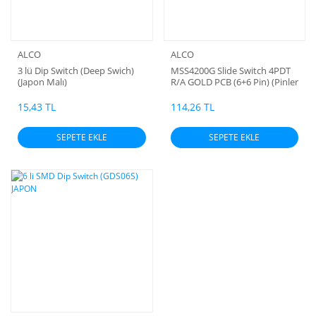
ALCO
ALCO
3 lü Dip Switch (Deep Swich)
MSS4200G Slide Switch 4PDT
(Japon Malı)
R/A GOLD PCB (6+6 Pin) (Pinler
Altın Kaplama) (Tayvan Malı)
15,43 TL
114,26 TL
SEPETE EKLE
SEPETE EKLE