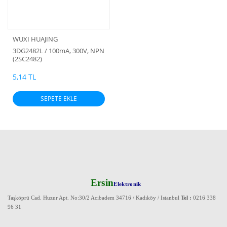
WUXI HUAJING
3DG2482L / 100mA, 300V, NPN
(2SC2482)
5,14 TL
SEPETE EKLE
Ersin
Elektronik
Taşköprü Cad. Huzur Apt. No:30/2 Acıbadem 34716 / Kadıköy / Istanbul
Tel :
0216 338
96 31