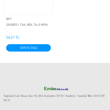
RFT
2N3055 / 15A, 90V, To-3 NPN
54,27 TL
SEPETE EKLE
Ersin
Elektronik
Taşköprü Cad. Huzur Apt. No:30/2 Acıbadem 34716 / Kadıköy / Istanbul
Tel :
0216 338
96 31