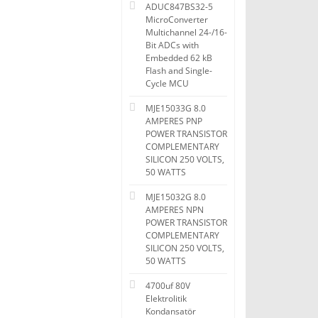
ADUC847BS32-5
MicroConverter
Multichannel 24-/16-
Bit ADCs with
Embedded 62 kB
Flash and Single-
Cycle MCU
MJE15033G 8.0
AMPERES PNP
POWER TRANSISTOR
COMPLEMENTARY
SILICON 250 VOLTS,
50 WATTS
MJE15032G 8.0
AMPERES NPN
POWER TRANSISTOR
COMPLEMENTARY
SILICON 250 VOLTS,
50 WATTS
4700uf 80V
Elektrolitik
Kondansatör