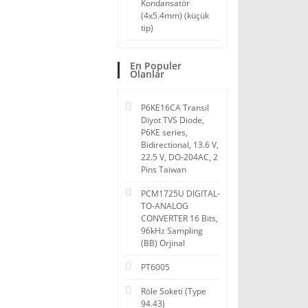
Kondansatör
(4x5.4mm) (küçük
tip)
En Populer
Olanlar
P6KE16CA Transil
Diyot TVS Diode,
P6KE series,
Bidirectional, 13.6 V,
22.5 V, DO-204AC, 2
Pins Taiwan
PCM1725U DIGITAL-
TO-ANALOG
CONVERTER 16 Bits,
96kHz Sampling
(BB) Orjinal
PT6005
Röle Soketi (Type
94.43)