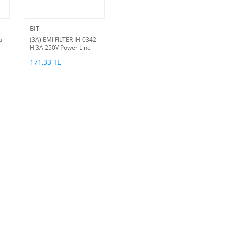
BIT
ü
(3A) EMI FILTER IH-0342-
H 3A 250V Power Line
Filter (Kore Malı ) (A)
171,33 TL