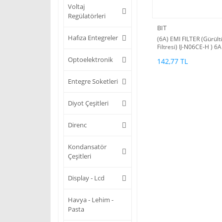
Voltaj
Regülatörleri
BIT
Hafıza Entegreler
(6A) EMI FILTER (Gürült
Filtresi) IJ-N06CE-H ) 6A
250V Power Line Filter
Optoelektronik
142,77 TL
(Uzunluk:60mm
Genişlik:30mm
Yükseklik:22mm)(kore
Entegre Soketleri
malı)
Diyot Çeşitleri
Direnc
Kondansatör
Çeşitleri
Display - Lcd
Havya - Lehim -
Pasta