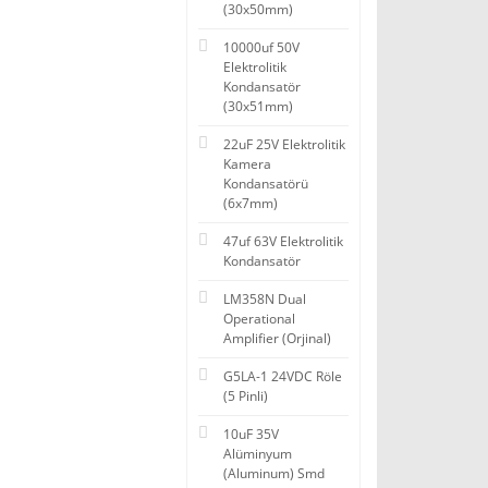
(30x50mm)
10000uf 50V
Elektrolitik
Kondansatör
(30x51mm)
22uF 25V Elektrolitik
Kamera
Kondansatörü
(6x7mm)
47uf 63V Elektrolitik
Kondansatör
LM358N Dual
Operational
Amplifier (Orjinal)
G5LA-1 24VDC Röle
(5 Pinli)
10uF 35V
Alüminyum
(Aluminum) Smd