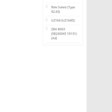
Röle Soketi (Type
92.43)
U2164 (U2164D)
ZBA B603
(08240045 19131)
(Ad)