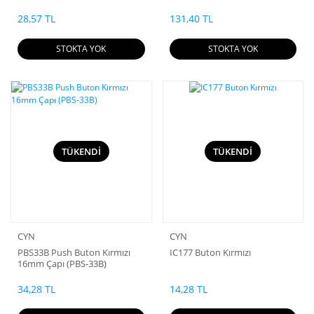
28,57 TL
131,40 TL
STOKTA YOK
STOKTA YOK
TÜKENDİ
TÜKENDİ
CYN
CYN
PBS33B Push Buton Kırmızı
IC177 Buton Kırmızı
16mm Çapı (PBS-33B)
34,28 TL
14,28 TL