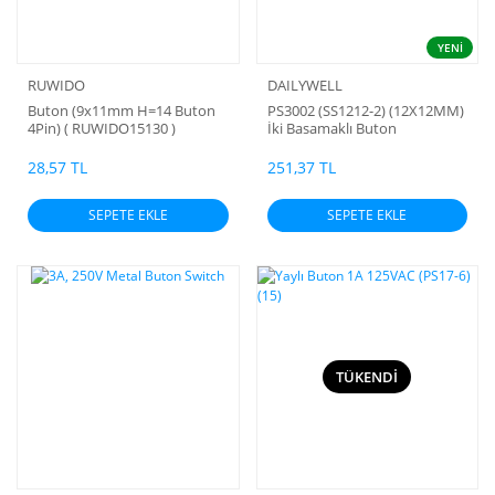
YENİ
RUWIDO
DAILYWELL
Buton (9x11mm H=14 Buton
PS3002 (SS1212-2) (12X12MM)
4Pin) ( RUWIDO15130 )
İki Basamaklı Buton
(Taiwan malı)
SwitchDailywell
28,57 TL
251,37 TL
SEPETE EKLE
SEPETE EKLE
TÜKENDİ