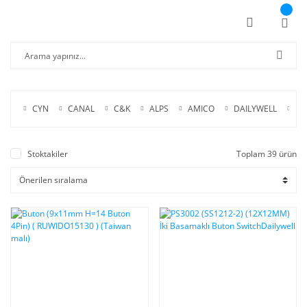
CYN
CANAL
C&K
ALPS
AMICO
DAILYWELL
DE
Stoktakiler
Toplam 39 ürün