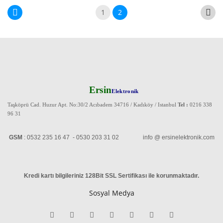
1
2
Ersin
Elektronik
Taşköprü Cad. Huzur Apt. No:30/2 Acıbadem 34716 / Kadıköy / Istanbul
Tel :
0216 338
96 31
GSM
: 0532 235 16 47 - 0530 203 31 02 info @ ersinelektronik.com
Kredi kartı bilgileriniz 128Bit SSL Sertifikası ile korunmaktadır
.
Sosyal Medya