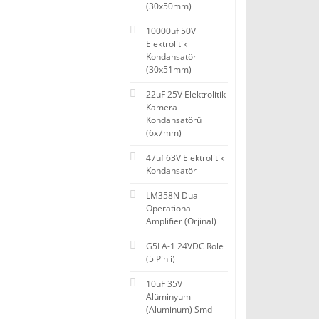
(30x50mm)
10000uf 50V
Elektrolitik
Kondansatör
(30x51mm)
22uF 25V Elektrolitik
Kamera
Kondansatörü
(6x7mm)
47uf 63V Elektrolitik
Kondansatör
LM358N Dual
Operational
Amplifier (Orjinal)
G5LA-1 24VDC Röle
(5 Pinli)
10uF 35V
Alüminyum
(Aluminum) Smd