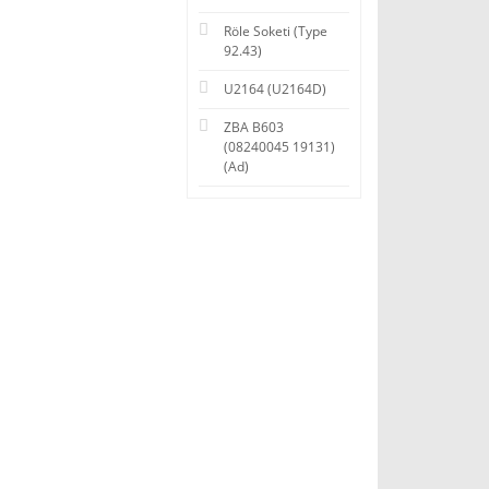
Röle Soketi (Type
92.43)
U2164 (U2164D)
ZBA B603
(08240045 19131)
(Ad)