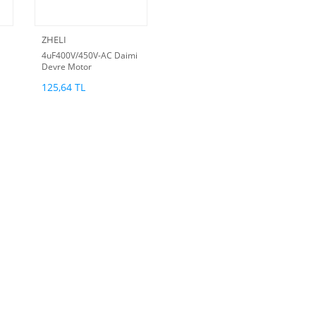
ZHELI
4uF400V/450V-AC Daimi
Devre Motor
t
Kondansatör(ilk hareket
125,64 TL
kond)