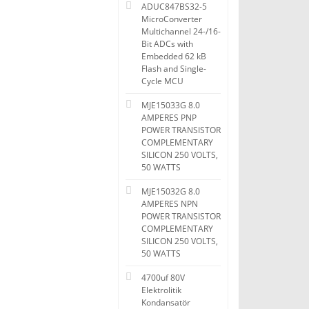
ADUC847BS32-5
MicroConverter
Multichannel 24-/16-
Bit ADCs with
Embedded 62 kB
Flash and Single-
Cycle MCU
MJE15033G 8.0
AMPERES PNP
POWER TRANSISTOR
COMPLEMENTARY
SILICON 250 VOLTS,
50 WATTS
MJE15032G 8.0
AMPERES NPN
POWER TRANSISTOR
COMPLEMENTARY
SILICON 250 VOLTS,
50 WATTS
4700uf 80V
Elektrolitik
Kondansatör