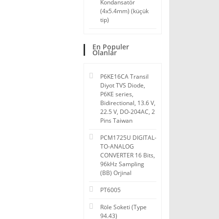
Kondansatör
(4x5.4mm) (küçük
tip)
En Populer
Olanlar
P6KE16CA Transil
Diyot TVS Diode,
P6KE series,
Bidirectional, 13.6 V,
22.5 V, DO-204AC, 2
Pins Taiwan
PCM1725U DIGITAL-
TO-ANALOG
CONVERTER 16 Bits,
96kHz Sampling
(BB) Orjinal
PT6005
Röle Soketi (Type
94.43)