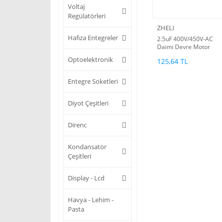
Voltaj
Regülatörleri
ZHELI
Hafıza Entegreler
2.5uF 400V/450V-AC
Daimi Devre Motor
Kondansatör(ilk hareke
Optoelektronik
125,64 TL
kond)
Entegre Soketleri
Diyot Çeşitleri
Direnc
Kondansatör
Çeşitleri
Display - Lcd
Havya - Lehim -
Pasta