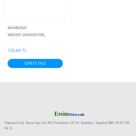
WINBOND
W83301 (W83301GR)
125,69 TL
SEPETE EKLE
Ersin
Elektronik
Taşköprü Cad. Huzur Apt. No:30/2 Acıbadem 34716 / Kadıköy / Istanbul
Tel :
0216 338
96 31