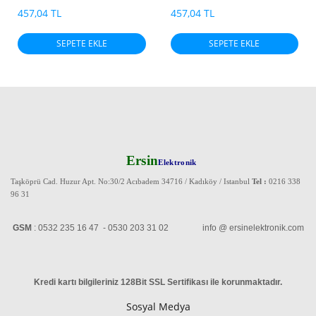
457,04 TL
457,04 TL
SEPETE EKLE
SEPETE EKLE
Ersin
Elektronik
Taşköprü Cad. Huzur Apt. No:30/2 Acıbadem 34716 / Kadıköy / Istanbul
Tel :
0216 338
96 31
GSM
: 0532 235 16 47 - 0530 203 31 02 info @ ersinelektronik.com
Kredi kartı bilgileriniz 128Bit SSL Sertifikası ile korunmaktadır
.
Sosyal Medya