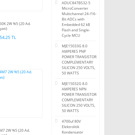
ADUC847BS32-5
MicroConverter
Multichannel 24-/16-
Bit ADCs with
60K 2W %5 (20 Ad.
Embedded 62 kB
iyatı)
Flash and Single-
Cycle MCU
54,25 TL
MJE15033G 8.0
AMPERES PNP
POWER TRANSISTOR
COMPLEMENTARY
SILICON 250 VOLTS,
50 WATTS
MJE15032G 8.0
AMPERES NPN
POWER TRANSISTOR
COMPLEMENTARY
SILICON 250 VOLTS,
50 WATTS
4700uf 80V
Elektrolitik
M7 2W %5 (20 Ad.
Kondansatör