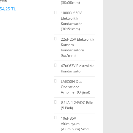
iyatı)
(30x50mm)
54,25 TL
10000uf 50V
Elektrolitik
Kondansatör
(30x51mm)
22uF 25V Elektrolitik
Kamera
Kondansatörü
(6x7mm)
47uf 63V Elektrolitik
Kondansatör
LM358N Dual
Operational
Amplifier (Orjinal)
G5LA-1 24VDC Röle
(5 Pinli)
10uF 35V
Alüminyum
(Aluminum) Smd