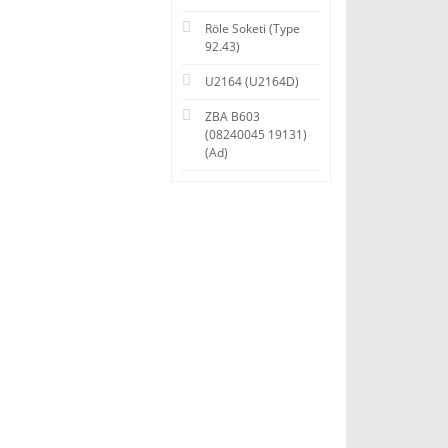
Röle Soketi (Type
92.43)
U2164 (U2164D)
ZBA B603
(08240045 19131)
(Ad)