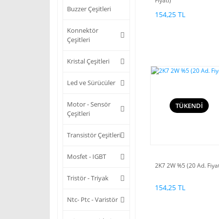
Fiyatı)
Buzzer Çeşitleri
154,25 TL
Konnektör
Çeşitleri
Kristal Çeşitleri
Led ve Sürücüler
Motor - Sensör
TÜKENDİ
Çeşitleri
Transistör Çeşitleri
Mosfet - IGBT
2K7 2W %5 (20 Ad. Fiyat
Tristör - Triyak
154,25 TL
Ntc- Ptc - Varistör