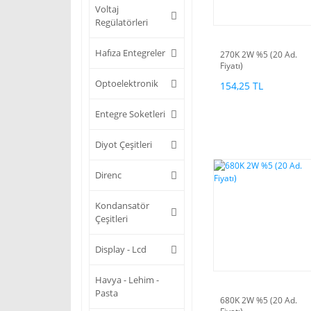
Voltaj
Regülatörleri
Hafıza Entegreler
270K 2W %5 (20 Ad.
Fiyatı)
Optoelektronik
154,25 TL
Entegre Soketleri
Diyot Çeşitleri
Direnc
Kondansatör
Çeşitleri
Display - Lcd
Havya - Lehim -
Pasta
680K 2W %5 (20 Ad.