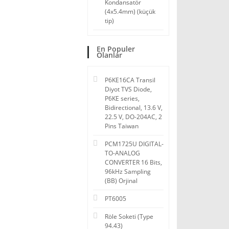
Kondansatör
(4x5.4mm) (küçük
tip)
En Populer
Olanlar
P6KE16CA Transil
Diyot TVS Diode,
P6KE series,
Bidirectional, 13.6 V,
22.5 V, DO-204AC, 2
Pins Taiwan
PCM1725U DIGITAL-
TO-ANALOG
CONVERTER 16 Bits,
96kHz Sampling
(BB) Orjinal
PT6005
Röle Soketi (Type
94.43)